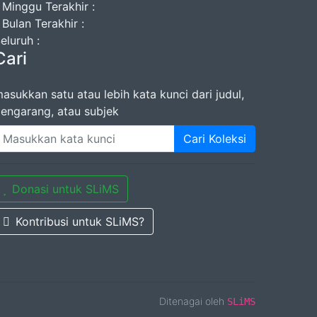
 Minggu Terakhir :
 Bulan Terakhir :
eluruh :
Cari
asukkan satu atau lebih kata kunci dari judul,
engarang, atau subjek
Cari Koleksi
Donasi untuk SLiMS
Kontribusi untuk SLiMS?
Ditenagai oleh
SLiMS