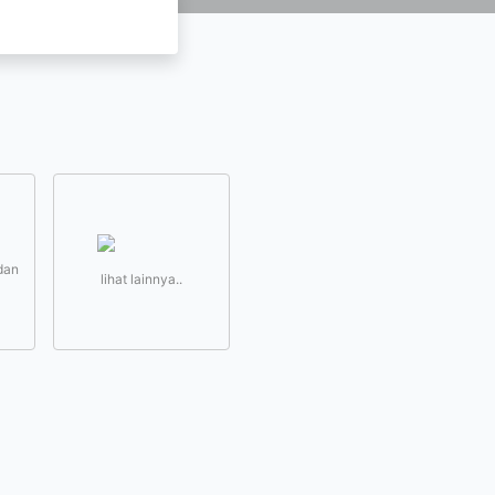
dan
lihat lainnya..