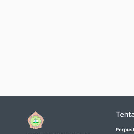
Tent
Perpust