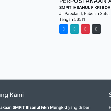
PERPUSTAKAAN AL
SMPIT IHSANUL FIKRI B
Jl. Pabelan I, Pabelan Sat
Tengah 56511
ang Kami
akaan SMPIT Ihsanul Fikri Mungkid
yang di beri
H