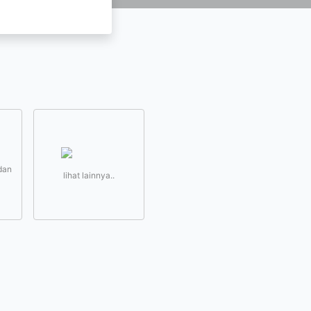
dan
lihat lainnya..