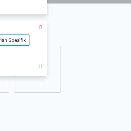
ian Spesifik
dan
lihat lainnya..