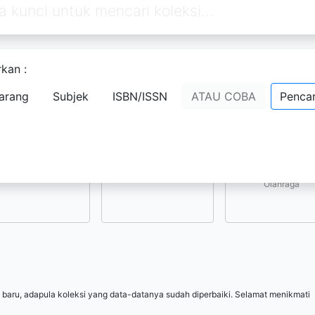
kan :
Pilih subjek yang menarik bagi Anda
arang
Subjek
ISBN/ISSN
ATAU COBA
Pencar
Kesenian, Hiburan, 
Ilmu-ilmu Sosial
Ilmu-ilmu Terapan
Olahraga
 baru, adapula koleksi yang data-datanya sudah diperbaiki. Selamat menikmati