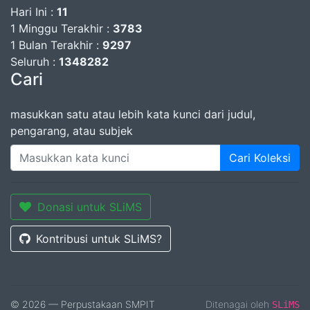
Hari Ini :
11
1 Minggu Terakhir :
3783
1 Bulan Terakhir :
9297
Seluruh :
1348282
Cari
masukkan satu atau lebih kata kunci dari judul,
pengarang, atau subjek
Cari Koleksi
Donasi untuk SLiMS
Kontribusi untuk SLiMS?
© 2026 — Perpustakaan SMPIT
Ditenagai oleh
SLiMS