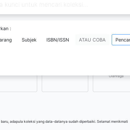
kan :
Pilih subjek yang menarik bagi Anda
arang
Subjek
ISBN/ISSN
ATAU COBA
Pencar
Kesenian, Hiburan, 
Ilmu-ilmu Sosial
Ilmu-ilmu Terapan
Olahraga
 baru, adapula koleksi yang data-datanya sudah diperbaiki. Selamat menikmati