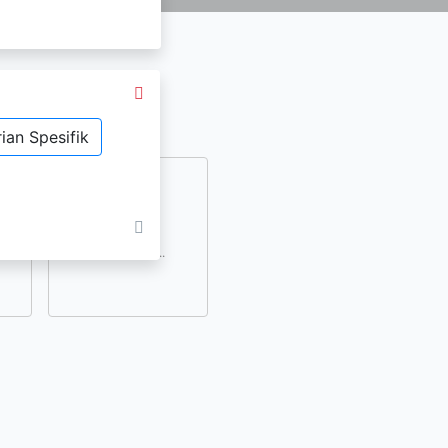
ian Spesifik
dan
lihat lainnya..