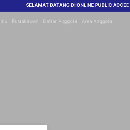
SELAMAT DATANG DI ONLINE PUBLIC ACCEESS 
amu
Pustakawan
Daftar Anggota
Area Anggota