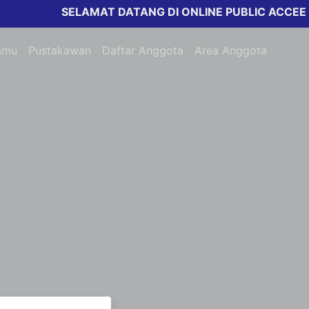
SELAMAT DATANG DI ONLINE PUBLIC ACCEESS 
amu
Pustakawan
Daftar Anggota
Area Anggota