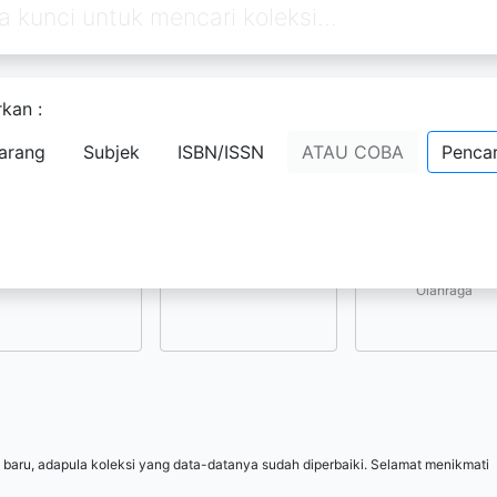
kan :
Pilih subjek yang menarik bagi Anda
arang
Subjek
ISBN/ISSN
ATAU COBA
Pencar
Kesenian, Hiburan, 
Ilmu-ilmu Sosial
Ilmu-ilmu Terapan
Olahraga
 baru, adapula koleksi yang data-datanya sudah diperbaiki. Selamat menikmati