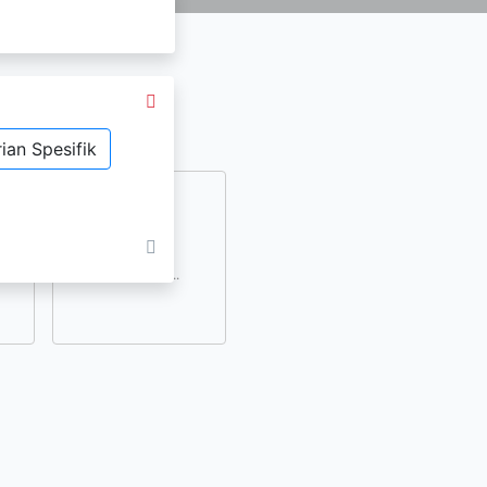
ian Spesifik
dan
lihat lainnya..