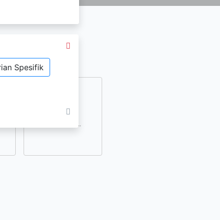
ian Spesifik
dan
lihat lainnya..