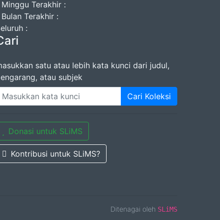
 Minggu Terakhir :
 Bulan Terakhir :
eluruh :
Cari
asukkan satu atau lebih kata kunci dari judul,
engarang, atau subjek
Cari Koleksi
Donasi untuk SLiMS
Kontribusi untuk SLiMS?
Ditenagai oleh
SLiMS