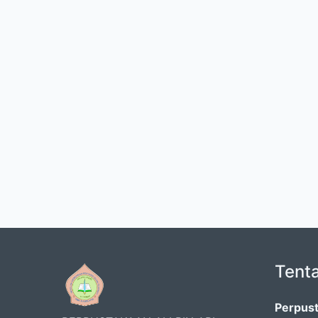
Tent
Perpust