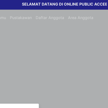
SELAMAT DATANG DI ONLINE PUBLIC ACCEESS 
amu
Pustakawan
Daftar Anggota
Area Anggota