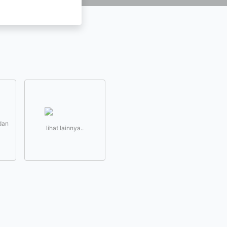
dan
lihat lainnya..