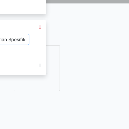
ian Spesifik
dan
lihat lainnya..