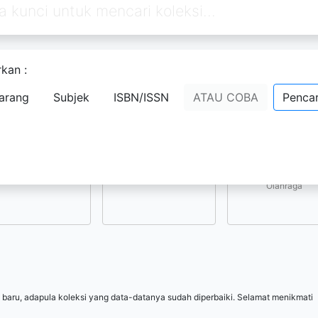
kan :
Pilih subjek yang menarik bagi Anda
arang
Subjek
ISBN/ISSN
ATAU COBA
Pencar
Kesenian, Hiburan, 
Ilmu-ilmu Sosial
Ilmu-ilmu Terapan
Olahraga
 baru, adapula koleksi yang data-datanya sudah diperbaiki. Selamat menikmati