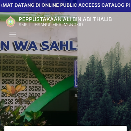
DATANG DI ONLINE PUBLIC ACCEESS CATALOG PERPUST
PERPUSTAKAAN ALI BIN ABI THALIB
SMP IT IHSANUL FIKRI MUNGKID