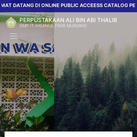
ATANG DI ONLINE PUBLIC ACCEESS CATALOG PERPUSTA
PERPUSTAKAAN ALI BIN ABI THALIB
SMP IT IHSANUL FIKRI MUNGKID