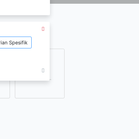
ian Spesifik
dan
lihat lainnya..