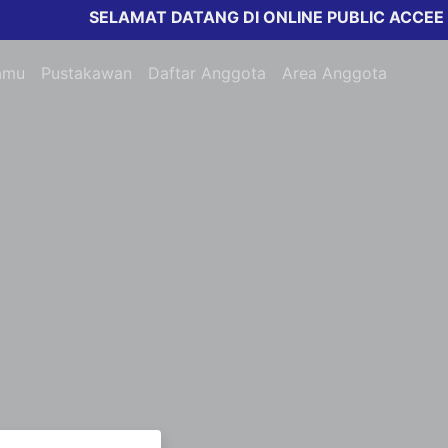
SELAMAT DATANG DI ONLINE PUBLIC ACCEESS 
amu
Pustakawan
Daftar Anggota
Area Anggota