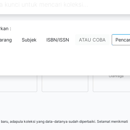
kan :
Pilih subjek yang menarik bagi Anda
arang
Subjek
ISBN/ISSN
ATAU COBA
Pencar
Kesenian, Hiburan, 
Ilmu-ilmu Sosial
Ilmu-ilmu Terapan
Olahraga
 baru, adapula koleksi yang data-datanya sudah diperbaiki. Selamat menikmati