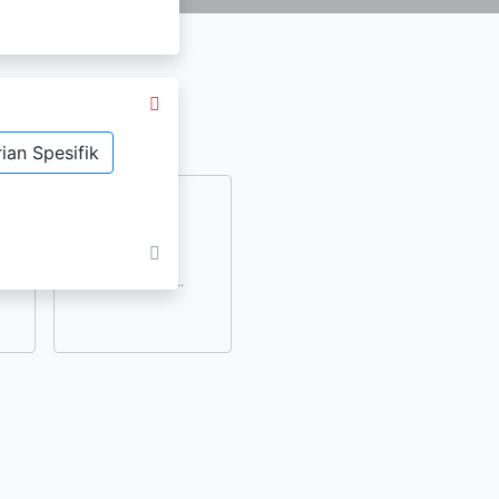
ian Spesifik
dan
lihat lainnya..