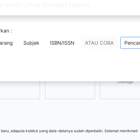
kan :
Pilih subjek yang menarik bagi Anda
arang
Subjek
ISBN/ISSN
ATAU COBA
Pencar
Kesenian, Hiburan, 
Ilmu-ilmu Sosial
Ilmu-ilmu Terapan
Olahraga
 baru, adapula koleksi yang data-datanya sudah diperbaiki. Selamat menikmati