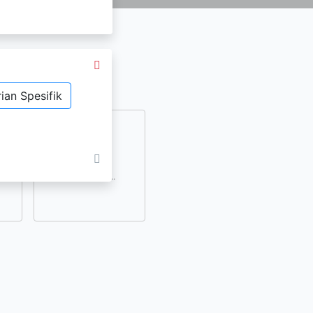
ian Spesifik
dan
lihat lainnya..