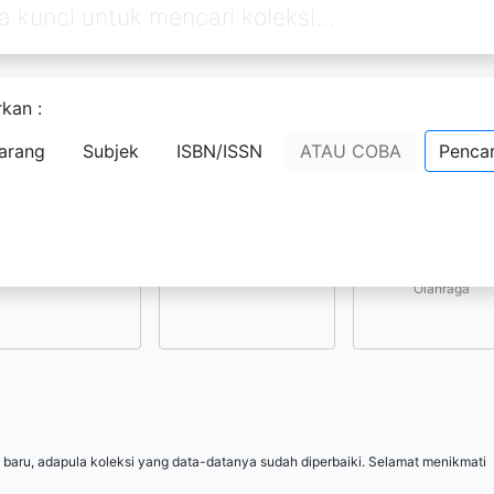
kan :
Pilih subjek yang menarik bagi Anda
arang
Subjek
ISBN/ISSN
ATAU COBA
Pencar
Kesenian, Hiburan, 
Ilmu-ilmu Sosial
Ilmu-ilmu Terapan
Olahraga
 baru, adapula koleksi yang data-datanya sudah diperbaiki. Selamat menikmati