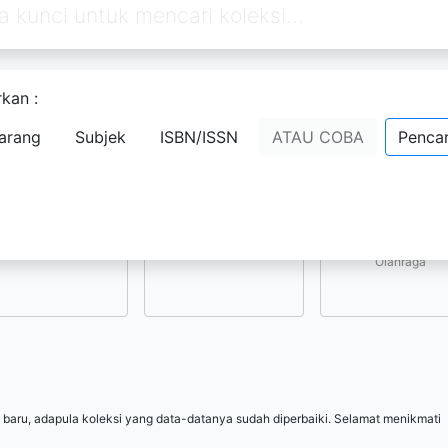
kan :
Pilih subjek yang menarik bagi Anda
arang
Subjek
ISBN/ISSN
ATAU COBA
Pencar
Kesenian, Hiburan, 
Ilmu-ilmu Sosial
Ilmu-ilmu Terapan
Olahraga
 baru, adapula koleksi yang data-datanya sudah diperbaiki. Selamat menikmati