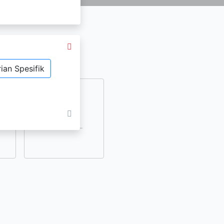
ian Spesifik
dan
lihat lainnya..