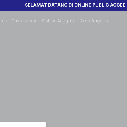
SELAMAT DATANG DI ONLINE PUBLIC ACCEESS 
amu
Pustakawan
Daftar Anggota
Area Anggota