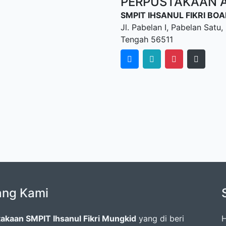
PERPUSTAKAAN AL
SMPIT IHSANUL FIKRI B
Jl. Pabelan I, Pabelan Sat
Tengah 56511
ang Kami
akaan SMPIT Ihsanul Fikri Mungkid
yang di beri
H