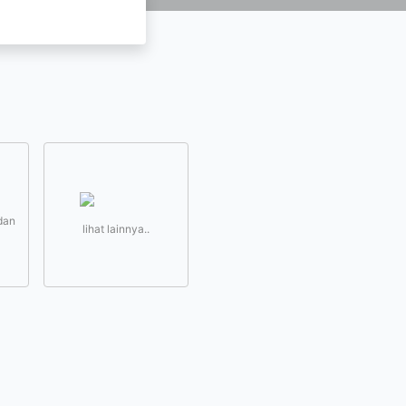
dan
lihat lainnya..