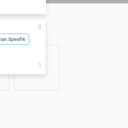
ian Spesifik
dan
lihat lainnya..