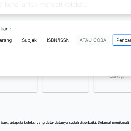
kan :
Pilih subjek yang menarik bagi Anda
arang
Subjek
ISBN/ISSN
ATAU COBA
Pencar
Kesenian, Hiburan, 
Ilmu-ilmu Sosial
Ilmu-ilmu Terapan
Olahraga
 baru, adapula koleksi yang data-datanya sudah diperbaiki. Selamat menikmati