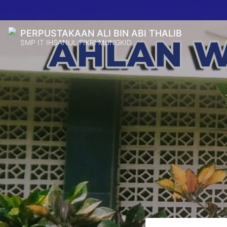
PERPUSTAKAAN ALI BIN ABI THALIB
SMP IT IHSANUL FIKRI MUNGKID