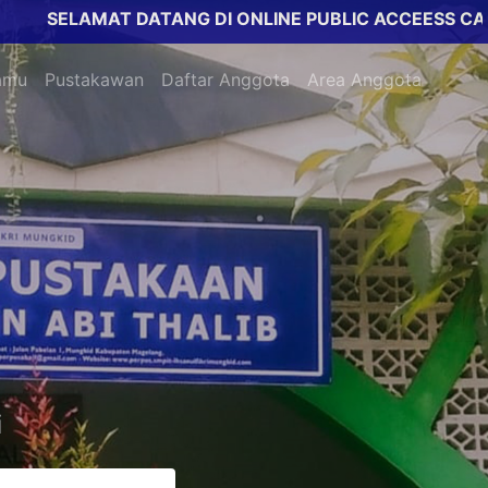
SELAMAT DATANG DI ONLINE PUBLIC ACCEESS CATALO
amu
Pustakawan
Daftar Anggota
Area Anggota