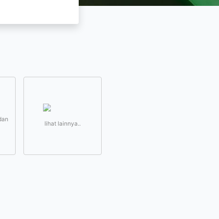
dan
lihat lainnya..