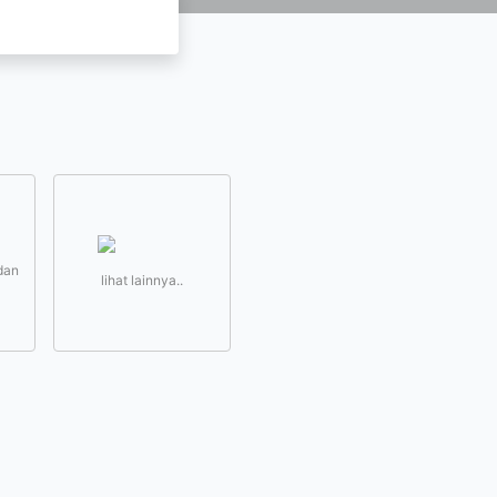
dan
lihat lainnya..