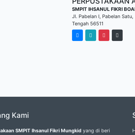
PERPUSTAKAAN AL
SMPIT IHSANUL FIKRI B
Jl. Pabelan I, Pabelan Sat
Tengah 56511
ang Kami
akaan SMPIT Ihsanul Fikri Mungkid
yang di beri
H