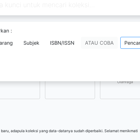
kan :
Pilih subjek yang menarik bagi Anda
arang
Subjek
ISBN/ISSN
ATAU COBA
Pencar
Kesenian, Hiburan, 
Ilmu-ilmu Sosial
Ilmu-ilmu Terapan
Olahraga
 baru, adapula koleksi yang data-datanya sudah diperbaiki. Selamat menikmati