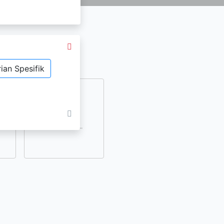
ian Spesifik
dan
lihat lainnya..