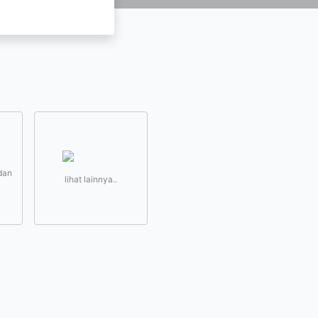
dan
lihat lainnya..