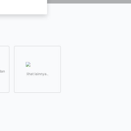
dan
lihat lainnya..