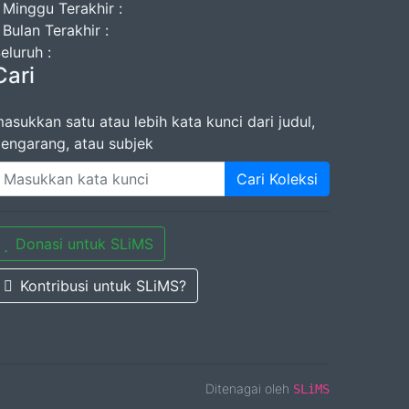
 Minggu Terakhir :
 Bulan Terakhir :
eluruh :
Cari
asukkan satu atau lebih kata kunci dari judul,
engarang, atau subjek
Cari Koleksi
Donasi untuk SLiMS
Kontribusi untuk SLiMS?
Ditenagai oleh
SLiMS