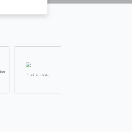
dan
lihat lainnya..