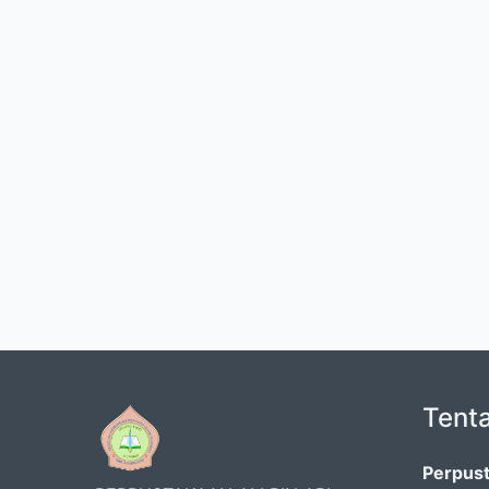
Tent
Perpust