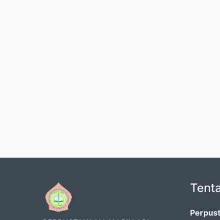
Tent
Perpust