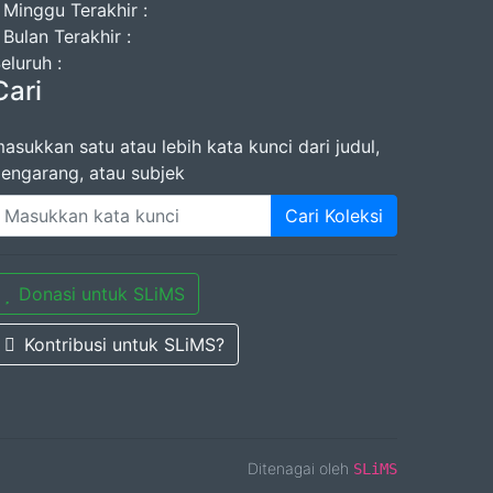
 Minggu Terakhir :
 Bulan Terakhir :
eluruh :
Cari
asukkan satu atau lebih kata kunci dari judul,
engarang, atau subjek
Cari Koleksi
Donasi untuk SLiMS
Kontribusi untuk SLiMS?
Ditenagai oleh
SLiMS