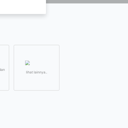
dan
lihat lainnya..