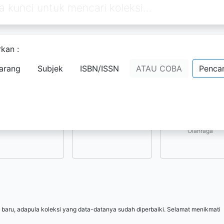
kan :
Pilih subjek yang menarik bagi Anda
arang
Subjek
ISBN/ISSN
ATAU COBA
Pencar
Kesenian, Hiburan, 
Ilmu-ilmu Sosial
Ilmu-ilmu Terapan
Olahraga
 baru, adapula koleksi yang data-datanya sudah diperbaiki. Selamat menikmati