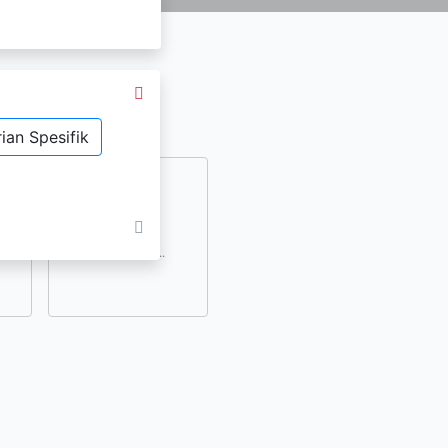
ian Spesifik
dan
lihat lainnya..