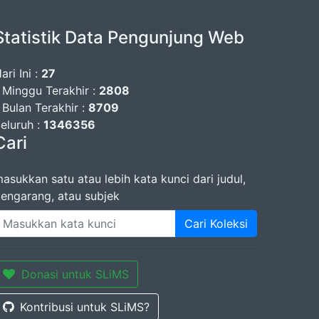
Statistik Data Pengunjung Web
ari Ini :
27
 Minggu Terakhir :
2808
 Bulan Terakhir :
8709
eluruh :
1346356
Cari
asukkan satu atau lebih kata kunci dari judul,
engarang, atau subjek
Cari Koleksi
Donasi untuk SLiMS
Kontribusi untuk SLiMS?