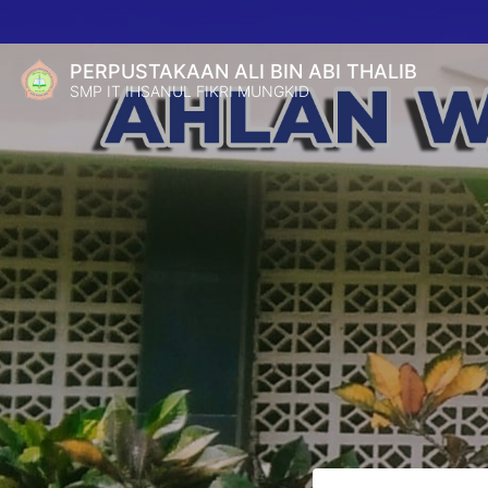
PERPUSTAKAAN ALI BIN ABI THALIB
SMP IT IHSANUL FIKRI MUNGKID